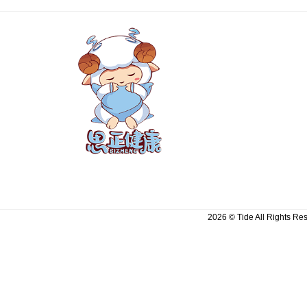
2026 © Tide All Righ